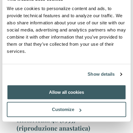
Autore:
AFH
We use cookies to personalize content and ads, to
Data di pubblicazione:
1976
Pagine:
646
provide technical features and to analyze our traffic. We
also share information about your use of our site with our
Prezzo: € 26,00
social media, advertising and analytics partners who may
combine it with other information that you’ve provided to
them or that they’ve collected from your use of their
Archivum Franciscanum
services.
Historicum 49 (1956)
Autore:
AFH
Show details
Data di pubblicazione:
1956
Pagine:
520
Prezzo: € 24,00
Allow all cookies
Customize
Archivum Franciscanum
Historicum 48 (1955)
(riproduzione anastatica)