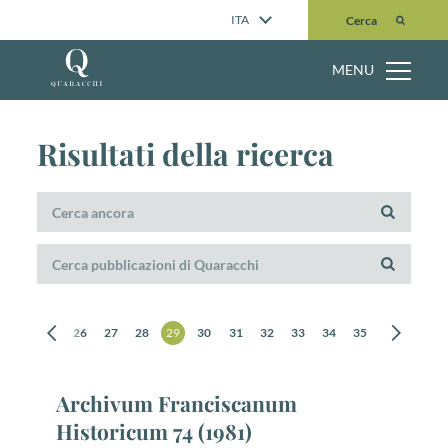
Cerca
ITA
Cerca
MENU
Risultati della ricerca
24
25
26
27
28
29
30
31
32
33
34
35
36
37
Archivum Franciscanum
Historicum 74 (1981)