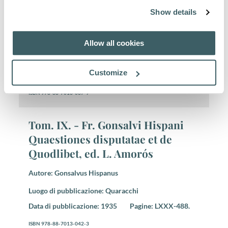
de Immaculata conceptione B.M.V.
Show details
Autori:
Guillelmus Guarrae, Ioannes Duns Scotus,
Petrus Aureolus
Allow all cookies
Luogo di pubblicazione:
Quaracchi
Customize
Data di pubblicazione:
1904
Pagine:
XX-158
ISBN 978-88-7013-037-9
Tom. IX. - Fr. Gonsalvi Hispani
Quaestiones disputatae et de
Quodlibet, ed. L. Amorós
Autore:
Gonsalvus Hispanus
Luogo di pubblicazione:
Quaracchi
Data di pubblicazione:
1935
Pagine:
LXXX-488.
ISBN 978-88-7013-042-3