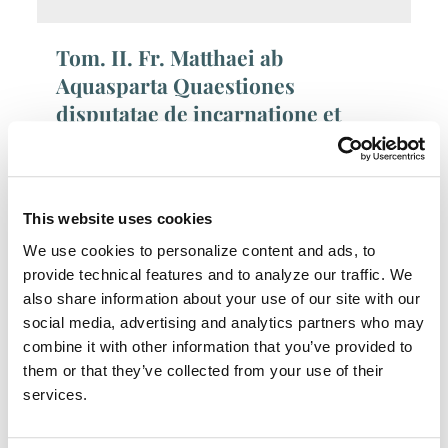
Tom. II. Fr. Matthaei ab
Aquasparta Quaestiones
disputatae de incarnatione et
lapsu aliaeque selectae de Christo
et de Eucharistia, ed. 2a
Autore:
Matthaeus ab Aquasparta
This website uses cookies
Luogo di pubblicazione:
Quaracchi
We use cookies to personalize content and ads, to
Data di pubblicazione:
1957
Pagine:
16*-340.
provide technical features and to analyze our traffic. We
also share information about your use of our site with our
ISBN 978-88-7013-035-5
Prezzo: € 24,00
social media, advertising and analytics partners who may
combine it with other information that you’ve provided to
them or that they’ve collected from your use of their
Tom. III. - Fr. Guillelmi Guarrae,
services.
Fr. Ioannis Duns Scoti, Fr. Petri
Aureoli Quaestiones disputatae