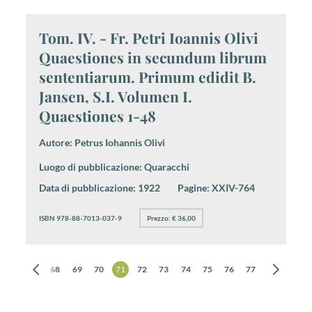
Tom. IV. - Fr. Petri Ioannis Olivi
Quaestiones in secundum librum
sententiarum. Primum edidit B.
Jansen, S.I. Volumen I.
Quaestiones 1-48
Autore:
Petrus Iohannis Olivi
Luogo di pubblicazione:
Quaracchi
Data di pubblicazione:
1922
Pagine:
XXIV-764
ISBN 978-88-7013-037-9
Prezzo: € 36,00
66
67
68
69
70
71
72
73
74
75
76
77
78
79