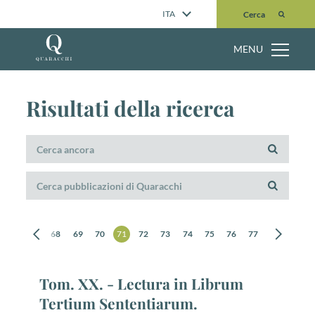
Cerca
ITA
Cerca
MENU
Risultati della ricerca
66
67
68
69
70
71
72
73
74
75
76
77
78
79
Tom. XX. - Lectura in Librum
Tertium Sententiarum.