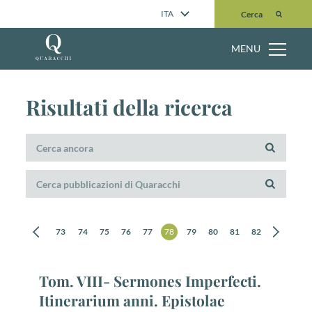
Cerca
ITA
Cerca
MENU
Risultati della ricerca
0
71
72
73
74
75
76
77
78
79
80
81
82
Tom. VIII- Sermones Imperfecti.
Itinerarium anni. Epistolae