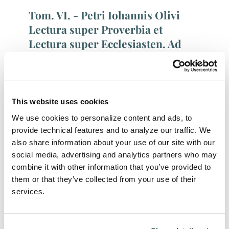
Tom. VI. - Petri Iohannis Olivi
Lectura super Proverbia et
Lectura super Ecclesiasten. Ad
fidem codicum nunc primum
editae cum introductione. Ed. et
cur. J. Schlageter
This website uses cookies
Autore:
Petrus Iohannis Olivi
We use cookies to personalize content and ads, to
Luogo di pubblicazione:
Grottaferrata
provide technical features and to analyze our traffic. We
Data di pubblicazione:
2003
Pagine:
134
also share information about your use of our site with our
social media, advertising and analytics partners who may
ISBN 978-88-7013-180-2
Prezzo: € 52,00
combine it with other information that you’ve provided to
them or that they’ve collected from your use of their
services.
Tom. I. - A. Ciceri, Petri Iohannis
Olivi Opera. Censimento dei
manoscritti