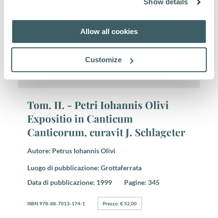
Show details
Autore:
Petrus Iohannis Olivi
Allow all cookies
Luogo di pubblicazione:
Grottaferrata
Data di pubblicazione:
1999
Pagine:
248
Customize
ISBN 978-88-7013-175-8
Prezzo: € 36,00
Tom. II. - Petri Iohannis Olivi
Expositio in Canticum
Canticorum, curavit J. Schlageter
Autore:
Petrus Iohannis Olivi
Luogo di pubblicazione:
Grottaferrata
Data di pubblicazione:
1999
Pagine:
345
ISBN 978-88-7013-174-1
Prezzo: € 52,00