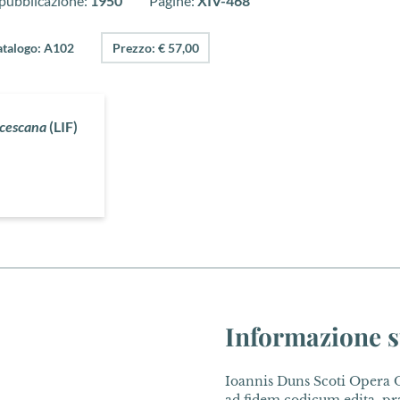
 pubblicazione:
1950
Pagine:
XIV-468
atalogo: A102
Prezzo: € 57,00
ncescana
(LIF)
Informazione s
Ioannis Duns Scoti Opera O