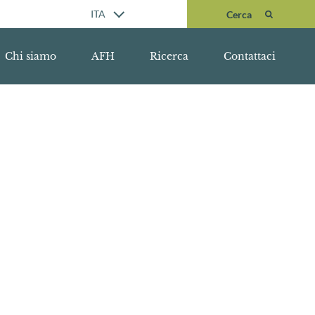
Cerca
ITA
Cerca
Chi siamo
AFH
Ricerca
Contattaci