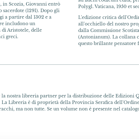
ad fidem codicum edita, pra
e, in Scozia, Giovanni entrò
Polygl. Vaticana, 1950 et seq
o sacerdote (1291). Dopo gli
gi a partire dal 1302 e a
L'edizione critica dell'Ordi
ere includono un
all'occhiello del nostro pr
i Aristotele, delle
dalla Commissione Scotista
ci greci.
(Antonianum). La collana co
questo brillante pensatore f
la nostra libreria partner per la distribuzione delle Edizioni Q
 La Libreria è di proprietà della Provincia Serafica dell'Ordine 
acchi, ma non tutte. Se un volume non è presente nel catalogo 