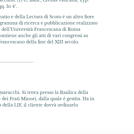
eeunte (†) C. Balić, Civitas Vaticana, Typ.
q. In 4°.
natio e della Lectura di Scoto è un altro fiore
ogramma di ricerca e pubblicazione realizzato
 dell'Università Francescana di Roma
ntiene anche gli atti di vari congressi su
rancescano della fine del XIII secolo.
uaracchi. Si trova presso la Basilica della
dei Frati Minori, dalla quale è gestita. Ha in
della LIF, il cliente dovrà ordinarlo