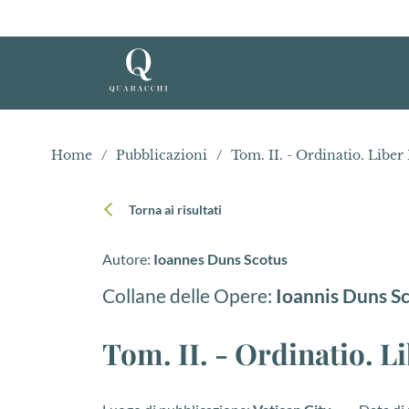
Home
/
Pubblicazioni
/
Tom. II. - Ordinatio. Liber
Torna ai risultati
Autore:
Ioannes Duns Scotus
Collane delle Opere:
Ioannis Duns S
Tom. II. - Ordinatio. L