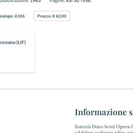
 pubblicazione:
1963
Pagine:
XII-30*-556.
atalogo: A106
Prezzo: € 62,00
ncescana
(LIF)
Informazione s
Ioannis Duns Scoti Opera O