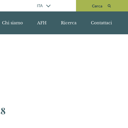
Cerca
ITA
Cerca
Chi siamo
AFH
Ricerca
Contattaci
48