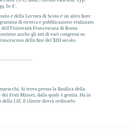
eeunte (†) C. Balić, Civitas Vaticana, Typ.
q. In 4°.
natio e della Lectura di Scoto è un altro fiore
ogramma di ricerca e pubblicazione realizzato
 dell'Università Francescana di Roma
ntiene anche gli atti di vari congressi su
rancescano della fine del XIII secolo.
uaracchi. Si trova presso la Basilica della
dei Frati Minori, dalla quale è gestita. Ha in
della LIF, il cliente dovrà ordinarlo