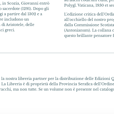
ad fidem codicum edita, pra
e, in Scozia, Giovanni entrò
Polygl. Vaticana, 1950 et seq
o sacerdote (1291). Dopo gli
gi a partire dal 1302 e a
L'edizione critica dell'Ordi
ere includono un
all'occhiello del nostro pr
i Aristotele, delle
dalla Commissione Scotista
ci greci.
(Antonianum). La collana co
questo brillante pensatore f
la nostra libreria partner per la distribuzione delle Edizioni Q
 La Libreria è di proprietà della Provincia Serafica dell'Ordine 
acchi, ma non tutte. Se un volume non è presente nel catalogo 