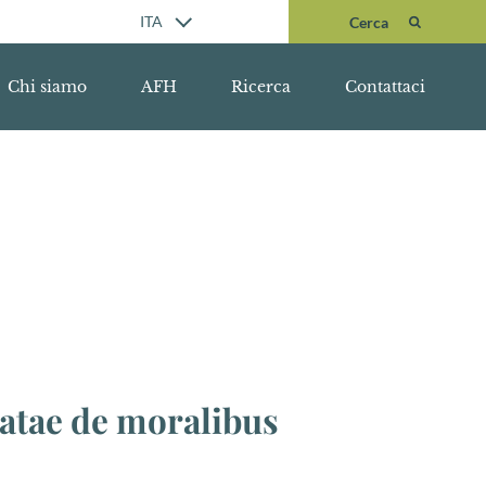
Cerca
ITA
Cerca
Chi siamo
AFH
Ricerca
Contattaci
tatae de moralibus