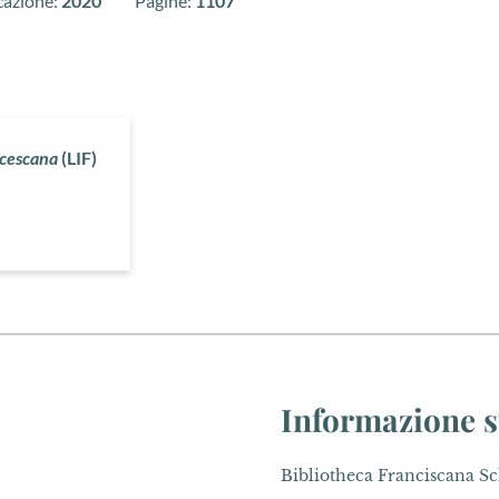
cazione:
2020
Pagine:
1107
ncescana
(LIF)
Informazione s
Bibliotheca Franciscana Sch