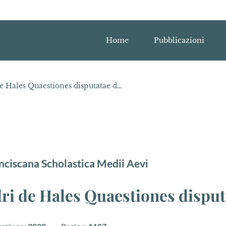
Home
Pubblicazioni
Tom. XXXIII. - Alexandri de Hales Quaestiones disputatae de moralibus
nciscana Scholastica Medii Aevi
ri de Hales Quaestiones dispu