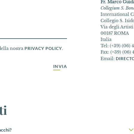
Fr. Marco Guid
Collegium S. Bon
International C
Collegio S. Isid
Via degli Artisti
00187 ROMA
Italia
Tel: (+39) (06)
della nostra
PRIVACY POLICY
.
Fax: (+39) (06)
Email:
DIRECT
INVIA
ti
acchi?