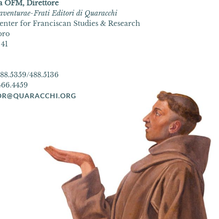
a OFM, Direttore
aventurae-Frati Editori di Quaracchi
enter for Franciscan Studies & Research
oro
 41
 488.5359/488.5136
 466.4459
OR@QUARACCHI.ORG