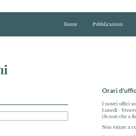
Home
Pubblicazioni
hi
Orari d'uffi
I nostri uffici s
Lunedì - Vener
(Si noti che a 
Non esitate a co