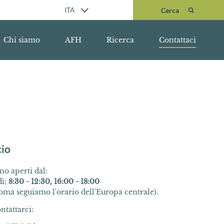
Cerca
ITA
Cerca
Chi siamo
AFH
Ricerca
Contattaci
cio
ono aperti dal:
dì;
8:30 - 12:30, 16:00 - 18:00
Roma seguiamo l'orario dell'Europa centrale).
ntattarci: