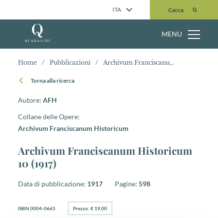
Cerca
ITA
Cerca
MENU
Home
/
Pubblicazioni
/
Archivum Franciscanum Historicum 10 (1917)
Torna alla ricerca
Autore:
AFH
Collane delle Opere:
Archivum Franciscanum Historicum
Archivum Franciscanum Historicum
10 (1917)
Data di pubblicazione:
1917
Pagine:
598
ISBN 0004-0665
Prezzo: € 19,00