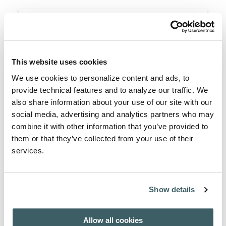
Visualizzare articoli e sommari
Scegliere un numero per scaricare il sommario dei
contenuti.
AFH - INDEX AUCTORUM 1908-2007
This website uses cookies
We use cookies to personalize content and ads, to
provide technical features and to analyze our traffic. We
also share information about your use of our site with our
Acquista presso
social media, advertising and analytics partners who may
Per abbonarsi e per gli acquisti, clicca qui:
combine it with other information that you’ve provided to
ACQUISTA / ISCRIVITI
them or that they’ve collected from your use of their
services.
Informazioni sull'Autore
Show details
Diversi autori internazionali presentano i loro contributi alla
rivista.
Allow all cookies