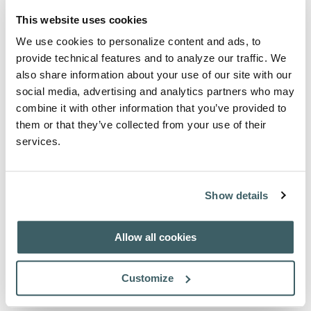
Luogo di pubblicazione:
Grottaferrata
This website uses cookies
Data di pubblicazione:
1987
Pagine:
72
We use cookies to personalize content and ads, to
ISBN 000-00-0000-000-0
Numero di codice nel catalogo: V67
provide technical features and to analyze our traffic. We
also share information about your use of our site with our
Fuori stampa
social media, advertising and analytics partners who may
combine it with other information that you’ve provided to
them or that they’ve collected from your use of their
Informazioni sull'Autore
services.
Clément Schmitt O.F.M. (1917-2006)
Storico francescano di origine lussemburghese proveniente
dalla Lorena, dal 1950 al 1989 membro del Collegio S.
Show details
Bonaventura a Quaracchi e a Grottaferrata e per lungo
tempo redattore capo di Archivum Franciscanum
Historicum (1961-1989).
Allow all cookies
Informazione sulla Collana
Customize
Opera Varia