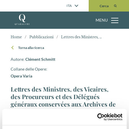
Cerca
ITA
Cerca
MENU
Home
/
Pubblicazioni
/
Lettres des Ministres, des Vicaires, des Procureurs et des Délégués généraux conservées aux Archives de la Portioncule, Archivum Franciscanum Historicum
Torna alla ricerca
Autore:
Clément Schmitt
Collane delle Opere:
Opera Varia
Lettres des Ministres, des Vicaires,
des Procureurs et des Délégués
généraux conservées aux Archives de
la Portioncule, Archivum
Franciscanum Historicum