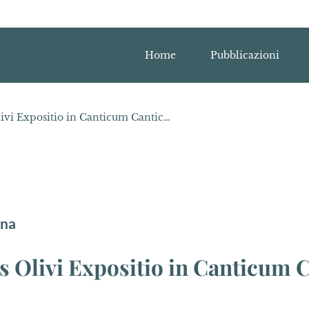
Home
Pubblicazioni
Tom. II. - Petri Iohannis Olivi Expositio in Canticum Canticorum, curavit J. Schlageter
ana
is Olivi Expositio in Canticum 