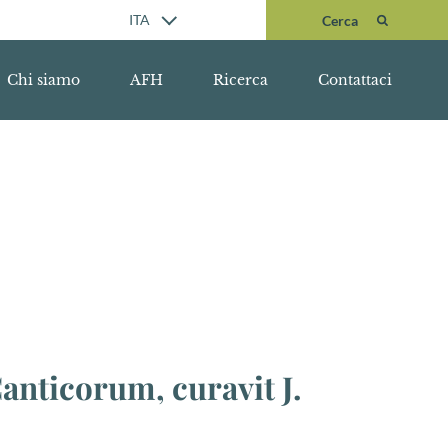
Cerca
ITA
Cerca
Chi siamo
AFH
Ricerca
Contattaci
Canticorum, curavit J.