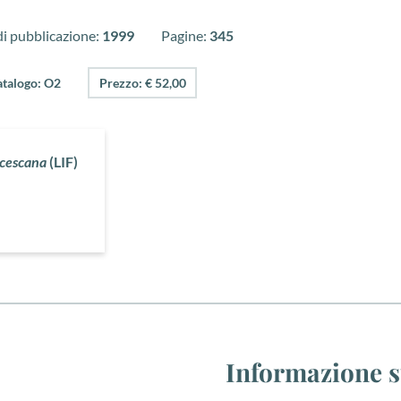
i pubblicazione:
1999
Pagine:
345
atalogo: O2
Prezzo: € 52,00
ncescana
(LIF)
Informazione s