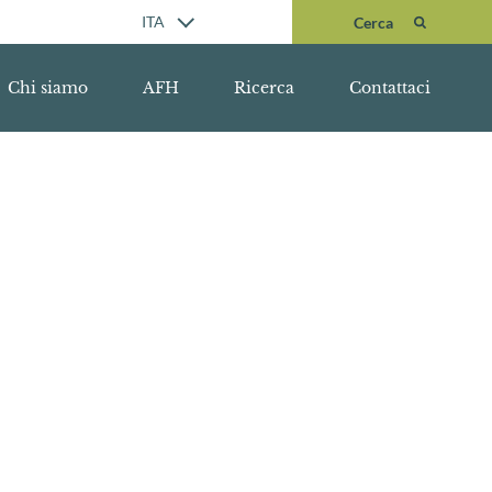
Cerca
ITA
Cerca
Chi siamo
AFH
Ricerca
Contattaci