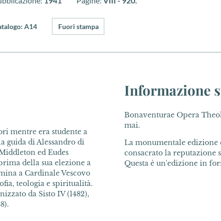
ubblicazione:
1941
Pagine:
VIII - 920.
atalogo: A14
Fuori stampa
Informazione s
Bonaventurae Opera Theolog
mai.
ori mentre era studente a
la guida di Alessandro di
La monumentale edizione c
 Middleton ed Eudes
consacrato la reputazione s
 prima della sua elezione a
Questa è un'edizione in fo
nomina a Cardinale Vescovo
ia, teologia e spiritualità.
izzato da Sisto IV (1482),
8).