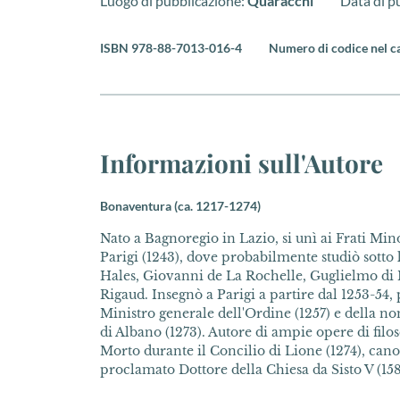
Luogo di pubblicazione:
Quaracchi
Data di p
ISBN 978-88-7013-016-4
Numero di codice nel c
Informazioni sull'Autore
Bonaventura (ca. 1217-1274)
Nato a Bagnoregio in Lazio, si unì ai Frati Min
Parigi (1243), dove probabilmente studiò sotto 
Hales, Giovanni de La Rochelle, Guglielmo di
Rigaud. Insegnò a Parigi a partire dal 1253-54,
Ministro generale dell'Ordine (1257) e della 
di Albano (1273). Autore di ampie opere di filosof
Morto durante il Concilio di Lione (1274), canon
proclamato Dottore della Chiesa da Sisto V (158