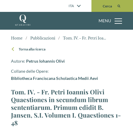
Cerca
ITA
Cerca
MENU
Home
/
Pubblicazioni
/
Tom. IV. - Fr. Petri Ioannis Olivi Quaestiones in secundum librum sententiarum. Primum edidit B. Jansen, S.I. Volumen I. Quaestiones 1-48
Torna alla ricerca
Autore:
Petrus Iohannis Olivi
Collane delle Opere:
Bibliotheca Franciscana Scholastica Medii Aevi
Tom. IV. - Fr. Petri Ioannis Olivi
Quaestiones in secundum librum
sententiarum. Primum edidit B.
Jansen, S.I. Volumen I. Quaestiones 1-
48