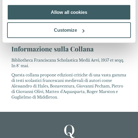
Successivamente esercitò la docenza nel sud della Francia e a
Firenze, concludendo gli anni della sua vita insegnando a
Allow all cookies
Narbonne fino alla sua morte, avvenuta nel 1298. La sua
produzione comprende opere filosofiche, commentari delle
Scritture, trattati sulla povertà evangelica e sui rapporti
Customize
economici.
Informazione sulla Collana
Bibliotheca Franciscana Scholastica Medii Aevi, 1957 et seqq.
In 8° mai.
Questa collana propone edizioni critiche di una vasta gamma
di testi scolastici francescani medievali di autori come
Alessandro di Hales, Bonaventura, Giovanni Pecham, Pietro
di Giovanni Olivi, Matteo d'Aquasparta, Roger Marston e
Guglielmo di Middleton.