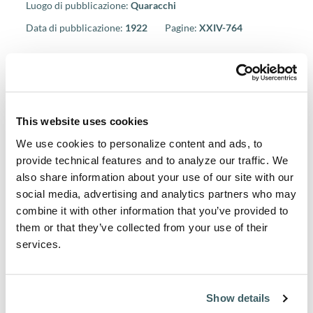
Luogo di pubblicazione:
Quaracchi
Data di pubblicazione:
1922
Pagine:
XXIV-764
ISBN 978-88-7013-037-9
Numero di codice nel catalogo: B4
Prezzo: € 36,00
This website uses cookies
Acquista presso
We use cookies to personalize content and ads, to
* Solo bonifico bancario o assegno personale.
provide technical features and to analyze our traffic. We
EMAIL:
QUARACCHI@OFM.ORG
also share information about your use of our site with our
social media, advertising and analytics partners who may
combine it with other information that you’ve provided to
them or that they’ve collected from your use of their
services.
Informazioni sull'Autore
Pietro di Giovanni Olivi (1248/49-1298)
Show details
Nativo di Sérignan, nel sud della Francia, entrò tra i Frati
Minori nel 1259 e fu studente di teologia a Parigi (1267-72).