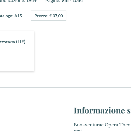
ubblicazione:
1949
Pagine:
VIII - 1054
atalogo: A15
Prezzo: € 37,00
ncescana
(LIF)
Informazione s
Bonaventurae Opera Theolog