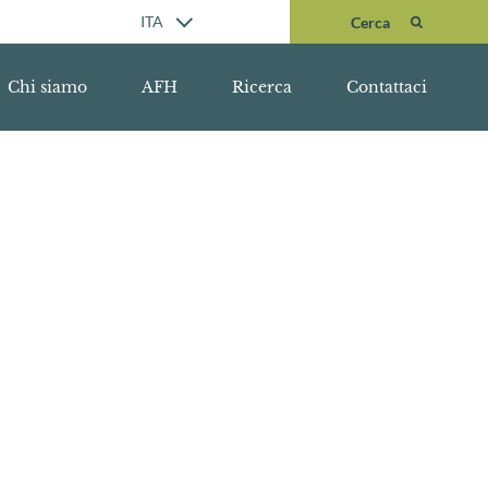
Cerca
ITA
Cerca
Chi siamo
AFH
Ricerca
Contattaci