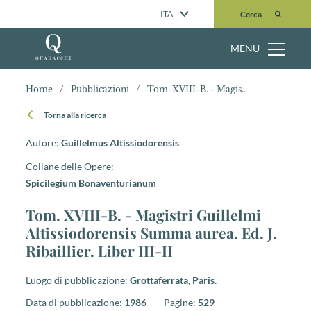
Cerca
ITA
Cerca
MENU
Home
/
Pubblicazioni
/
Tom. XVIII-B. - Magistri Guillelmi Altissiodorensis Summa aurea. Ed. J. Ribaillier. Liber III-II
Torna alla ricerca
Autore:
Guillelmus Altissiodorensis
Collane delle Opere:
Spicilegium Bonaventurianum
Tom. XVIII-B. - Magistri Guillelmi
Altissiodorensis Summa aurea. Ed. J.
Ribaillier. Liber III-II
Luogo di pubblicazione:
Grottaferrata, Paris.
Data di pubblicazione:
1986
Pagine:
529