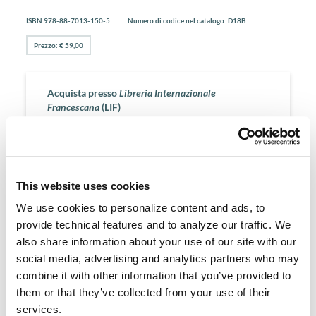
ISBN 978-88-7013-150-5
Numero di codice nel catalogo: D18B
Prezzo: € 59,00
Acquista presso
Libreria Internazionale
Francescana
(LIF)
* Solo carta di credito o bonifico bancario.
ACQUISTA
This website uses cookies
We use cookies to personalize content and ads, to
provide technical features and to analyze our traffic. We
Informazioni sull'Autore
also share information about your use of our site with our
social media, advertising and analytics partners who may
Guglielmo di Auxerre (1150 ca. – 1231)
combine it with other information that you’ve provided to
Insegnante influente a Parigi, è stato Rettore dell'Università e
them or that they’ve collected from your use of their
ha composto la sua Summa d'oro (Summa aurea), che ha
influenzato i primi autori francescani.
services.