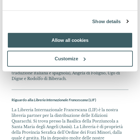
Informazione sulla Collana
Show details
Spicilegium Bonaventurianum, 1963 seqq. In 8° mai.
Una pluralità di ricerche scientifiche: ricerche d'archivio su
aspetti della vita della città di Assisi e delle università italiane
Allow all cookies
del XV-XVI secolo; opere su manoscritti francescani
conservati a Napoli e a Troyes; edizioni di opere di autori
scolastici come Francesco della Marca, Nicola di Ockham,
Customize
Pietro Lombardo, Guglielmo di Auxerre; edizioni critiche di
testi spirituali e scritti di Francesco d'Assisi (anche in
traduzione italiana e spagnola), Angela di Foligno, Ugo di
Digne e Rodolfo di Biberach.
Riguardo alla
Libreria Internazionale Francescana
(LIF)
La Libreria Internazionale Francescana (LIF) è la nostra
libreria partner per la distribuzione delle Edizioni
Quaracchi. Si trova presso la Basilica della Porziuncola a
Santa Maria degli Angeli (Assisi). La Libreria è di proprietà
della Provincia Serafica dell'Ordine dei Frati Minori, dalla
quale è gestita. Ha in deposito molte delle nostre