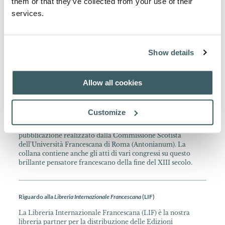
them or that they’ve collected from your use of their
Oxford, tenne lezioni a Parigi a partire dal 1302 e a Colonia
dal 1307. Ivi morì nel 1308. Le sue opere includono un
services.
commento alle Sentenze ed uno alla Metafisica di Aristotele,
delle Questioni Quodlibetali e Questioni sui testi logici greci.
Show details
Informazione sulla Collana
Ioannis Duns Scoti Opera Omnia studio et cura
Allow all cookies
Commissionis Scotisticae ad fidem codicum edita, praeeunte
(†) C. Balić, Civitas Vaticana, Typ. Polygl. Vaticana, 1950 et
seqq. In 4°.
Customize
L'edizione critica dell'Ordinatio e della Lectura di Scoto è un
altro fiore all'occhiello del nostro programma di ricerca e
pubblicazione realizzato dalla Commissione Scotista
dell'Università Francescana di Roma (Antonianum). La
collana contiene anche gli atti di vari congressi su questo
brillante pensatore francescano della fine del XIII secolo.
Riguardo alla
Libreria Internazionale Francescana
(LIF)
La Libreria Internazionale Francescana (LIF) è la nostra
libreria partner per la distribuzione delle Edizioni