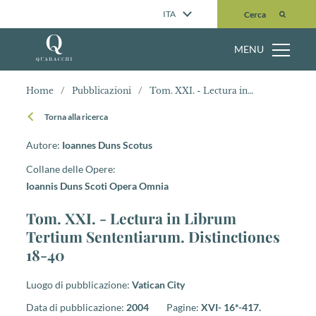
Cerca
ITA
Cerca
MENU
Home
/
Pubblicazioni
/
Tom. XXI. - Lectura in Librum Tertium Sententiarum. Distinctiones 18-40
Torna alla ricerca
Autore:
Ioannes Duns Scotus
Collane delle Opere:
Ioannis Duns Scoti Opera Omnia
Tom. XXI. - Lectura in Librum
Tertium Sententiarum. Distinctiones
18-40
Luogo di pubblicazione:
Vatican City
Data di pubblicazione:
2004
Pagine:
XVI- 16*-417.