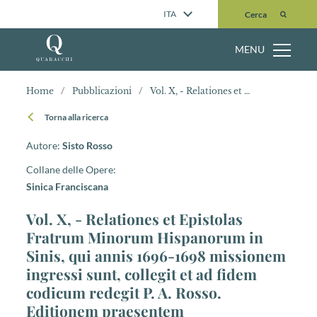
Cerca
ITA
Cerca
MENU
Home
/
Pubblicazioni
/
Vol. X, - Relationes et Epistolas Fratrum Minorum Hispanorum in Sinis, qui annis 1696-1698 missionem ingressi sunt, collegit et ad fidem codicum redegit P. A. Rosso. Editionem praesentem praeparaverunt et correxerunt PP. G. Han et A. Abad, Matriti, opus in duobus tomis divisum. Pars prior, pp. LXXVII-478; pars altera, pp. 479-1108.
Torna alla ricerca
Autore:
Sisto Rosso
Collane delle Opere:
Sinica Franciscana
Vol. X, - Relationes et Epistolas
Fratrum Minorum Hispanorum in
Sinis, qui annis 1696-1698 missionem
ingressi sunt, collegit et ad fidem
codicum redegit P. A. Rosso.
Editionem praesentem