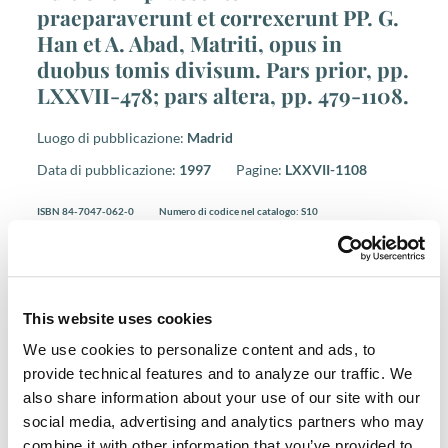
praeparaverunt et correxerunt PP. G.
Han et A. Abad, Matriti, opus in
duobus tomis divisum. Pars prior, pp.
LXXVII-478; pars altera, pp. 479-1108.
Luogo di pubblicazione:
Madrid
Data di pubblicazione:
1997
Pagine:
LXXVII-1108
ISBN 84-7047-062-0
Numero di codice nel catalogo: S10
Prezzo: € 99,00
Acquista presso
Libreria Internazionale
This website uses cookies
Francescana
(LIF)
We use cookies to personalize content and ads, to
* Solo carta di credito o bonifico bancario.
provide technical features and to analyze our traffic. We
ACQUISTA
also share information about your use of our site with our
social media, advertising and analytics partners who may
combine it with other information that you’ve provided to