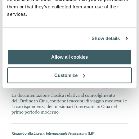
them or that they’ve collected from your use of their
services.
Informazioni sull'Autore
Sisto Rosso O.F.M. (1904-1990)
Show details
Francescano italiano, cronista delle missioni in Cina, ha
collaborato (con Fortunato Margiotti, O.F.M.) alla
pubblicazione di Sinica Franciscana.
Allow all cookies
Informazione sulla Collana
Customize
Sinica Franciscana Collectio documentorum ad historiam
Fratrum Minorum in Sinis spectantia, 1929 et seqq. In 8° mai.
La documentazione classica relativa al coinvolgimento
dell'Ordine in Cina, contiene i racconti di viaggio medievali e
la corrispondenza dei missionari francescani in Cina nel
primo periodo moderno.
Riguardo alla
Libreria Internazionale Francescana
(LIF)