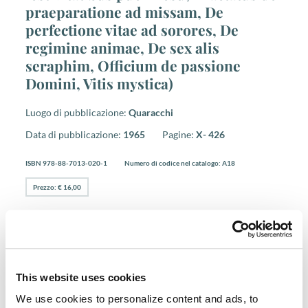
praeparatione ad missam, De
perfectione vitae ad sorores, De
regimine animae, De sex alis
seraphim, Officium de passione
Domini, Vitis mystica)
Luogo di pubblicazione:
Quaracchi
Data di pubblicazione:
1965
Pagine:
X- 426
ISBN 978-88-7013-020-1
Numero di codice nel catalogo: A18
Prezzo: € 16,00
Acquista presso
Libreria Internazionale
Francescana
(LIF)
* Solo carta di credito o bonifico bancario.
This website uses cookies
ACQUISTA
We use cookies to personalize content and ads, to