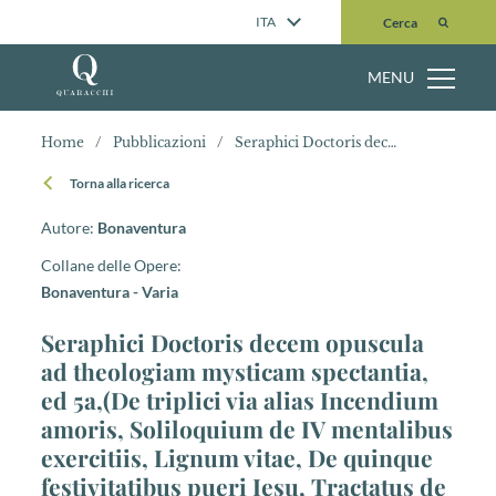
Cerca
ITA
Cerca
MENU
Home
/
Pubblicazioni
/
Seraphici Doctoris decem opuscula ad theologiam mysticam spectantia, ed 5a,(De triplici via alias Incendium amoris, Soliloquium de IV mentalibus exercitiis, Lignum vitae, De quinque festivitatibus pueri Iesu, Tractatus de praeparatione ad missam, De perfectione vitae ad sorores, De regimine animae, De sex alis seraphim, Officium de passione Domini, Vitis mystica)
Torna alla ricerca
Autore:
Bonaventura
Collane delle Opere:
Bonaventura - Varia
Seraphici Doctoris decem opuscula
ad theologiam mysticam spectantia,
ed 5a,(De triplici via alias Incendium
amoris, Soliloquium de IV mentalibus
exercitiis, Lignum vitae, De quinque
festivitatibus pueri Iesu, Tractatus de