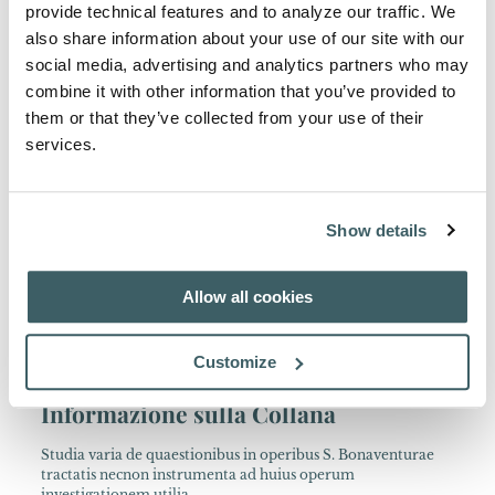
provide technical features and to analyze our traffic. We
also share information about your use of our site with our
social media, advertising and analytics partners who may
combine it with other information that you’ve provided to
Informazioni sull'Autore
them or that they’ve collected from your use of their
Bonaventura (ca. 1217-1274)
services.
Nato a Bagnoregio in Lazio, si unì ai Frati Minori mentre era
studente a Parigi (1243), dove probabilmente studiò sotto la
guida di Alessandro di Hales, Giovanni de La Rochelle,
Show details
Guglielmo di Middleton ed Eudes Rigaud. Insegnò a Parigi a
partire dal 1253-54, prima della sua elezione a Ministro
generale dell'Ordine (1257) e della nomina a Cardinale
Vescovo di Albano (1273). Autore di ampie opere di filosofia,
Allow all cookies
teologia e spiritualità. Morto durante il Concilio di Lione
(1274), canonizzato da Sisto IV (1482), proclamato Dottore
della Chiesa da Sisto V (1588).
Customize
Informazione sulla Collana
Studia varia de quaestionibus in operibus S. Bonaventurae
tractatis necnon instrumenta ad huius operum
investigationem utilia.