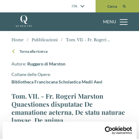
Cerca
ITA
Cerca
MENU
Home
/
Pubblicazioni
/
Tom. VII. - Fr. Rogeri Marston Quaestiones disputatae De emanatione aeterna, De statu naturae lapsae, De anima
Torna alla ricerca
Autore:
Ruggero di Marston
Collane delle Opere:
Bibliotheca Franciscana Scholastica Medii Aevi
Tom. VII. - Fr. Rogeri Marston
Quaestiones disputatae De
emanatione aeterna, De statu naturae
lapsae, De anima
Luogo di pubblicazione:
Quaracchi