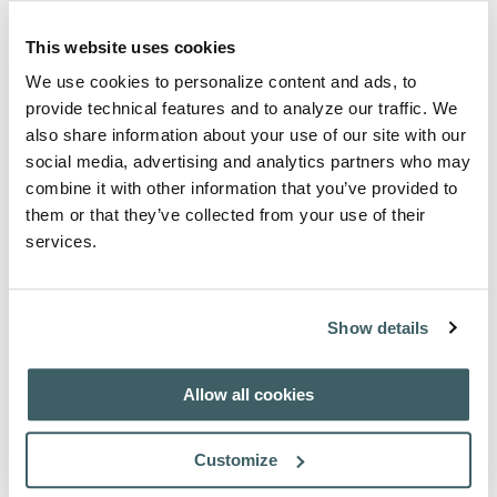
Data di pubblicazione:
1932
Pagine:
LXXX-500.
This website uses cookies
ISBN 978-88-7013-040-9
Numero di codice nel catalogo: B7
We use cookies to personalize content and ads, to
Fuori stampa
provide technical features and to analyze our traffic. We
also share information about your use of our site with our
social media, advertising and analytics partners who may
Informazioni sull'Autore
combine it with other information that you’ve provided to
them or that they’ve collected from your use of their
Ruggero di Marston (ca. 1235-1303)
services.
Frate inglese, filosofo e teologo, studiò a Parigi insieme a
Matteo di Acquasparta sotto la guida di Giovanni Pecham
verso il 1270. Maestro di teologia a Oxford, compose
Questioni disputate e Questioni quodlibetali.
Show details
Informazione sulla Collana
Allow all cookies
Bibliotheca Franciscana Scholastica Medii Aevi, 1957 et seqq.
In 8° mai.
Customize
Questa collana propone edizioni critiche di una vasta gamma
di testi scolastici francescani medievali di autori come