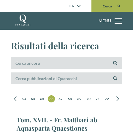
Cerca
ITA
Cerca
MENU
Risultati della ricerca
61
62
63
64
65
66
67
68
69
70
71
72
73
74
Tom. XVII. - Fr. Matthaei ab
Aquasparta Quaestiones