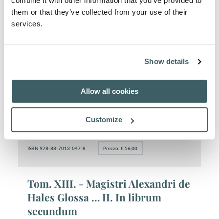
combine it with other information that you’ve provided to
them or that they’ve collected from your use of their
services.
Tom. XIV. - Magistri Alexandri de
Hales Glossa … III. In librum
tertium. Riproduzione anastatica
Show details
1979.
Allow all cookies
Autore:
Alexander de Hales
Luogo di pubblicazione:
Quaracchi
Customize
Data di pubblicazione:
1954
Pagine:
36*-612.
ISBN 978-88-7013-047-8
Prezzo: € 56,00
Tom. XIII. - Magistri Alexandri de
Hales Glossa … II. In librum
secundum