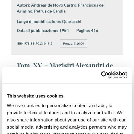
Autori:
Andreas de Novo Castro, Franciscus de
Arimino, Petrus de Candia
Luogo di pubblicazione:
Quaracchi
Data di pubblicazione:
1954
Pagine:
416
ISBN 978-88-7013-049-2
Prezzo: € 16,00
Tom. XV. - Magistri Alexandri de
Hales Glossa … IV. In librum
quartum. Riproduzione anastatica
1979
This website uses cookies
Autore:
Alexander de Hales
We use cookies to personalize content and ads, to
Luogo di pubblicazione:
Quaracchi
provide technical features and to analyze our traffic. We
also share information about your use of our site with our
Data di pubblicazione:
1957
Pagine:
46*-652.
social media, advertising and analytics partners who may
ISBN 978-88-7013-048-5
Prezzo: € 93,00