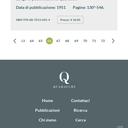
Data di pubblicazione:
1951
Pagine:
130*-546.
ISBN 978-88-7013-045-4
Prezzo: € 36,00
61
62
63
64
65
66
67
68
69
70
71
72
73
74
Home
Contattaci
Pubblicazioni
Ricerca
Chi siamo
Cerca