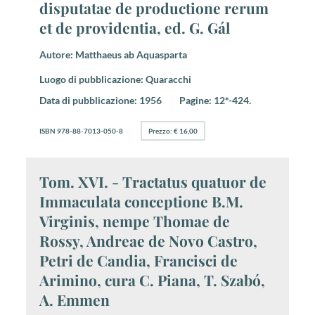
disputatae de productione rerum
et de providentia, ed. G. Gál
Autore:
Matthaeus ab Aquasparta
Luogo di pubblicazione:
Quaracchi
Data di pubblicazione:
1956
Pagine:
12*-424.
ISBN 978-88-7013-050-8
Prezzo: € 16,00
Tom. XVI. - Tractatus quatuor de
Immaculata conceptione B.M.
Virginis, nempe Thomae de
Rossy, Andreae de Novo Castro,
Petri de Candia, Francisci de
Arimino, cura C. Piana, T. Szabó,
A. Emmen