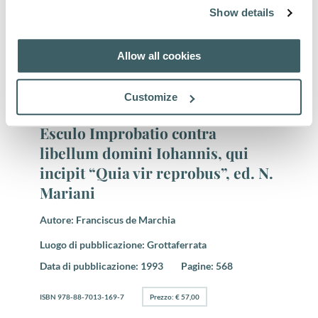
Luogo di pubblicazione:
Grottaferrata, Paris.
Show details
Data di pubblicazione:
1982
Pagine:
406
Allow all cookies
ISBN 978-88-7013-134-5
Prezzo: € 44,00
Customize
Tom. XXVIII. - Francisci de
Esculo Improbatio contra
libellum domini Iohannis, qui
incipit “Quia vir reprobus”, ed. N.
Mariani
Autore:
Franciscus de Marchia
Luogo di pubblicazione:
Grottaferrata
Data di pubblicazione:
1993
Pagine:
568
ISBN 978-88-7013-169-7
Prezzo: € 57,00