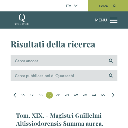
Cerca
ITA
Cerca
MENU
Risultati della ricerca
54
55
56
57
58
59
60
61
62
63
64
65
66
67
Tom. XIX. - Magistri Guillelmi
Altissiodorensis Summa aurea.