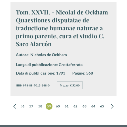
Tom. XXVII. - Nicolai de Ockham
Quaestiones disputatae de
traductione humanae naturae a
primo parente, cura et studio C.
Saco Alarcón
Autore:
Nicholas de Ockham
Luogo di pubblicazione:
Grottaferrata
Data di pubblicazione:
1993
Pagine:
568
ISBN 978-88-7013-168-0
Prezzo: € 52,00
54
55
56
57
58
59
60
61
62
63
64
65
66
67