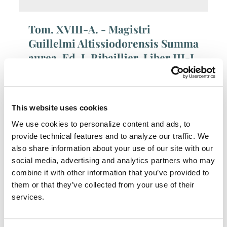
Tom. XVIII-A. - Magistri
Guillelmi Altissiodorensis Summa
aurea. Ed. J. Ribaillier. Liber III-I
Autore:
Guillelmus Altissiodorensis
Luogo di pubblicazione:
Grottaferrata, Paris.
This website uses cookies
Data di pubblicazione:
1986
Pagine:
580
We use cookies to personalize content and ads, to
ISBN 978-88-7013-138-3
Prezzo: € 59,00
provide technical features and to analyze our traffic. We
also share information about your use of our site with our
social media, advertising and analytics partners who may
Tom. XVII-B. - Magistri Guillelmi
combine it with other information that you’ve provided to
Altissiodorensis Summa aurea.
them or that they’ve collected from your use of their
Ed. J. Ribaillier. Liber II-II
services.
Autore:
Guillelmus Altissiodorensis