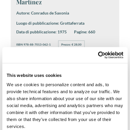
Martínez
Autore:
Conradus de Saxonia
Luogo di pubblicazione:
Grottaferrata
Data di pubblicazione:
1975
Pagine:
660
ISBN 978-88-7013-062-1
Prezzo: € 28,00
Tom. X. - Fr. Matthaei ab
Aquasparta Sermones de S.
This website uses cookies
Francisco, de S. Antonio et de S.
We use cookies to personalize content and ads, to
Clara. Appendix: Sermo De
provide technical features and to analyze our traffic. We
potestate papae, ed. G. Gál
also share information about your use of our site with our
social media, advertising and analytics partners who may
Autore:
Matthaeus ab Aquasparta
combine it with other information that you’ve provided to
Luogo di pubblicazione:
Quaracchi
them or that they’ve collected from your use of their
services.
Data di pubblicazione:
1962
Pagine:
28*-224.