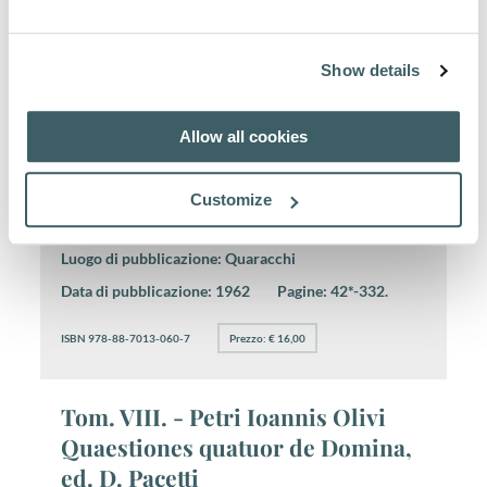
ISBN 978-88-7013-061-4
Prezzo: € 12,00
Show details
Tom. IX. - Fr. Matthaei ab
Allow all cookies
Aquasparta Sermones de Beata
Maria Virgine, ed C. Piana
Customize
Autore:
Matthaeus ab Aquasparta
Luogo di pubblicazione:
Quaracchi
Data di pubblicazione:
1962
Pagine:
42*-332.
ISBN 978-88-7013-060-7
Prezzo: € 16,00
Tom. VIII. - Petri Ioannis Olivi
Quaestiones quatuor de Domina,
ed. D. Pacetti