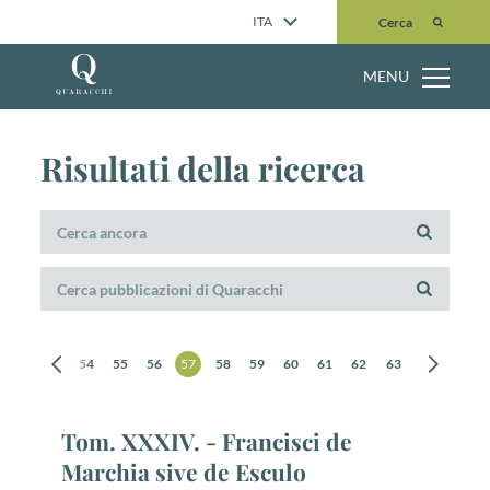
Cerca
ITA
Cerca
MENU
Risultati della ricerca
52
53
54
55
56
57
58
59
60
61
62
63
64
65
Tom. XXXIV. - Francisci de
Marchia sive de Esculo